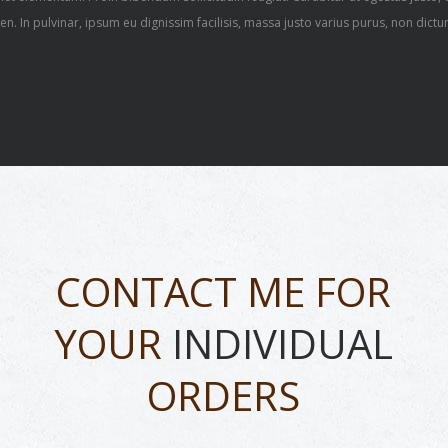
n. In pulvinar, ipsum eu dignissim facilisis, massa justo varius purus, non dictu
CONTACT ME FOR
YOUR
INDIVIDUAL
ORDERS