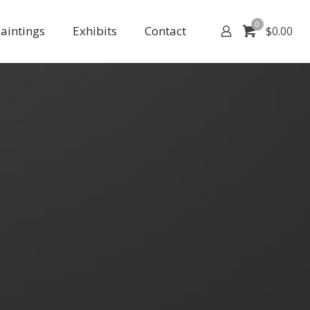
0
aintings
Exhibits
Contact
$
0.00