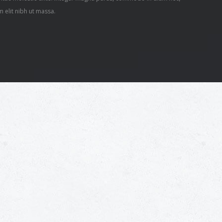
m elit nibh ut massa.